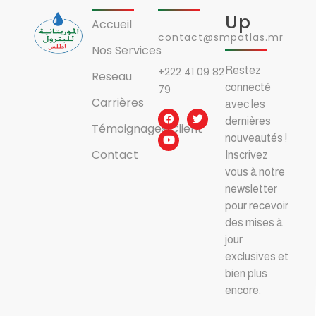
Up
Accueil
contact@smpatlas.mr
Nos Services
Restez
+222 41 09 82
Reseau
connecté
79
Carrières
avec les
dernières
Témoignages Client
nouveautés !
Contact
Inscrivez
vous à notre
newsletter
pour recevoir
des mises à
jour
exclusives et
bien plus
encore.