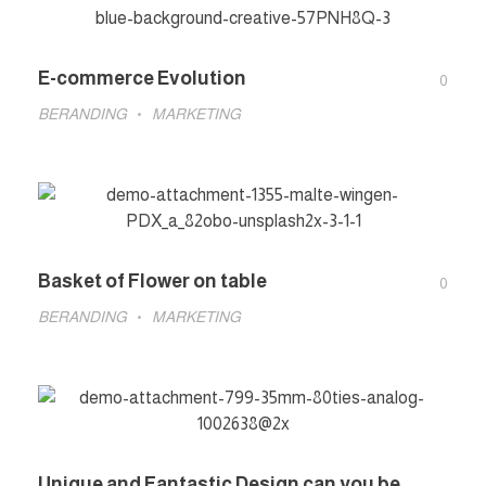
E-commerce Evolution
0
BERANDING
MARKETING
Basket of Flower on table
0
BERANDING
MARKETING
Unique and Fantastic Design can you be